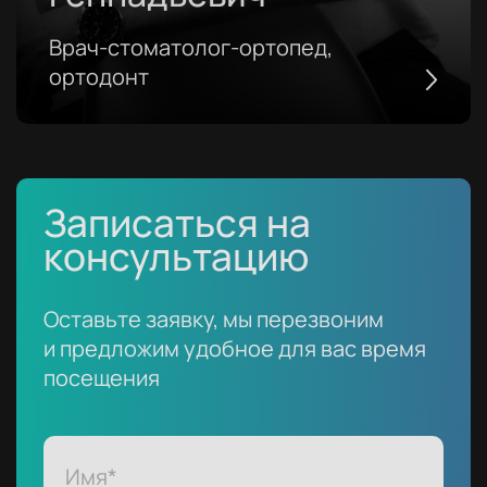
Врач-стоматолог-ортопед,
ортодонт
/var/www/h203357/data/www/dentaldrea
content/themes/dentaldream/single-
portfolio.php on line
105
Записаться на
" />
консультацию
Оставьте заявку, мы перезвоним
и предложим удобное для вас время
посещения